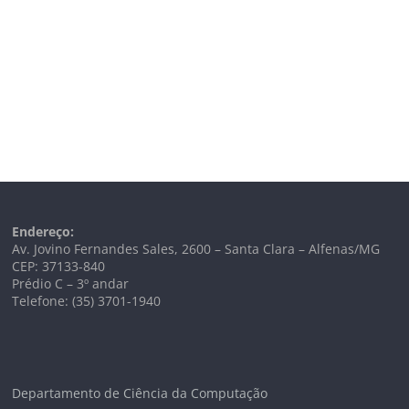
Endereço:
Av. Jovino Fernandes Sales, 2600 – Santa Clara – Alfenas/MG
CEP: 37133-840
Prédio C – 3º andar
Telefone: (35) 3701-1940
Departamento de Ciência da Computação