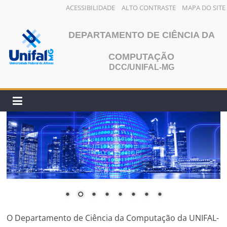
ACESSIBILIDADE
ALTO CONTRASTE
MAPA DO SITE
Pular
para
DEPARTAMENTO DE CIÊNCIA DA
o
COMPUTAÇÃO
conteúdo
DCC/UNIFAL-MG
O Departamento de Ciência da Computação da UNIFAL-